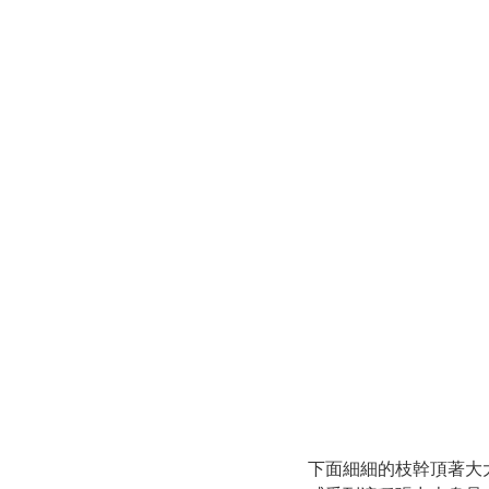
下面細細的枝幹頂著大