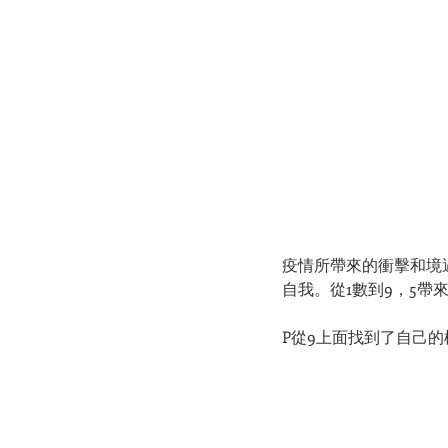
疫情所帶來的衝擊和境
自我。從1數到9，5帶
P從9上面找到了自己的