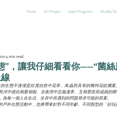
Home
Art Project
Latest Programs
Muddy Di
2021
4 min read
態”，讓我仔細看看你——“菌絲
上線
chool眼中的生態不僅僅是欣賞自然中花草、鳥蟲所具有的獨特花紋
長河中彼此相愛相殺、在衝突中定義邊界、互相塑造與成就的聯
，為每一個人在生活、生存中所遇到的問題尋求可能的答案。
的戶外生態活動中，也將帶來針對不同年齡、不同類型的「好玩