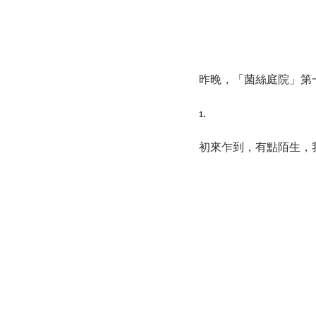
昨晚，「菌絲庭院」第
1.
初來乍到，有點陌生，