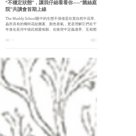
Oct 12, 2021
4 min read
“不穩定狀態”，讓我仔細看看你——“菌絲庭
院”共讀會首期上線
The Muddy School眼中的生態不僅僅是欣賞自然中花草、鳥
蟲所具有的獨特花紋圖案、顏色香氣，更是理解它們在千百
年進化長河中彼此相愛相殺、在衝突中定義邊界、互相塑造
與成就的聯繫，也從這複雜的聯繫中尋找自我的映射，為每
一個人在生活、生存中所遇到的問題尋求可能的答案。...